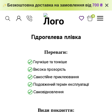
Безкоштовна доставка на замовлення від
700 ₴
0
Toggle
navigati
Гідрогелева плівка
Переваги:
Гнучкіше та тонкіше
Висока прозорість
Самостійне приклеювання
Подовжений термін експлуатації
Самовідновлення
Види покриття: