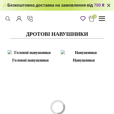
Безкоштовна доставка на замовлення від
700 ₴
0
Toggle
navigati
ДРОТОВІ НАВУШНИКИ
Головні навушники
Навушники