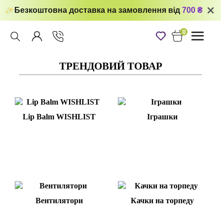
Безкоштовна доставка на замовлення від
700 ₴
0
Toggle
navigati
ТРЕНДОВИЙ ТОВАР
Lip Balm WISHLIST
Іграшки
Вентилятори
Качки на торпеду