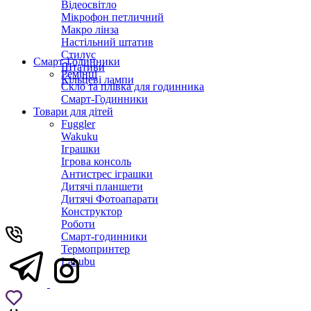
Відеосвітло
Мікрофон петличний
Макро лінза
Настільний штатив
Стилус
Смарт-Годинники
Штативи
Ремінці
Кільцеві лампи
Скло та плівка для годинника
Смарт-Годинники
Товари для дітей
Fuggler
Wakuku
Іграшки
Ігрова консоль
Антистрес іграшки
Дитячi планшети
Дитячі Фотоапарати
Конструктор
Роботи
Смарт-годинники
Термопринтер
Labubu