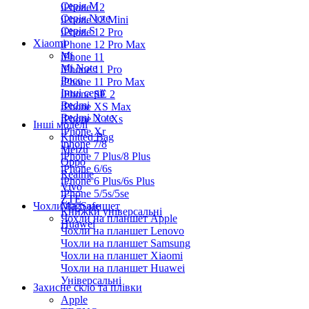
Серiя M
iPhone 12
Серія Note
iPhone 12 Mini
Серія S
iPhone 12 Pro
Xiaomi
iPhone 12 Pro Max
Mi
iPhone 11
Mi Note
iPhone 11 Pro
Poco
iPhone 11 Pro Max
Інші серії
iPhone SE 2
Redmi
iPhone XS Max
Redmi Note
iPhone X / Xs
Інші моделі
iPhone Xr
Knitted Bag
iphone 7/8
Meizu
iPhone 7 Plus/8 Plus
Oppo
iPhone 6/6s
Realme
iPhone 6 Plus/6s Plus
Vivo
iPhone 5/5s/5se
ZTE
Чохли на планшет
MagSafe
Книжки універсальні
Чохли на планшет Apple
Huawei
Чохли на планшет Lenovo
Чохли на планшет Samsung
Чохли на планшет Xiaomi
Чохли на планшет Huawei
Універсальні
Захисне скло та плівки
Apple