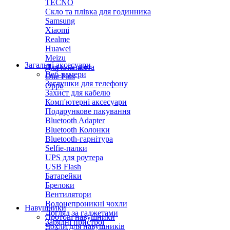
TECNO
Скло та плівка для годинника
Samsung
Xiaomi
Realme
Huawei
Meizu
Загальні аксесуари
Для планшета
Веб-камери
One Plus
Заглушки для телефону
Oppo
Захист для кабелю
Комп'ютерні аксесуари
Подарункове пакування
Bluetooth Adapter
Bluetooth Колонки
Bluetooth-гарнітура
Selfie-палки
UPS для роутера
USB Flash
Батарейки
Брелоки
Вентилятори
Водонепроникні чохли
Навушники
Догляд за гаджетами
Дротові навушники
Зарядні пристрої
Чохли для навушників