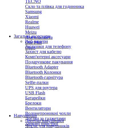
TECNO
Скло та плівка для годинника
Samsung
Xiaomi
Realme
Huawei
Meizu
Загальні аксесуари
Для планшета
Веб-камери
One Plus
Заглушки для телефону
Oppo
Захист для кабелю
Комп'ютерні аксесуари
Подарункове пакування
Bluetooth Adapter
Bluetooth Колонки
Bluetooth-гарнітура
Selfie-палки
UPS для роутера
USB Flash
Батарейки
Брелоки
Вентилятори
Водонепроникні чохли
Навушники
Догляд за гаджетами
Дротові навушники
Зарядні пристрої
Чохли для навушників