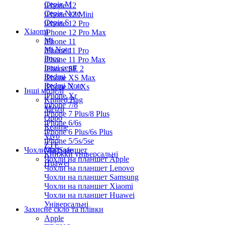
Серiя M
iPhone 12
Серія Note
iPhone 12 Mini
Серія S
iPhone 12 Pro
Xiaomi
iPhone 12 Pro Max
Mi
iPhone 11
Mi Note
iPhone 11 Pro
Poco
iPhone 11 Pro Max
Інші серії
iPhone SE 2
Redmi
iPhone XS Max
Redmi Note
iPhone X / Xs
Інші моделі
iPhone Xr
Knitted Bag
iphone 7/8
Meizu
iPhone 7 Plus/8 Plus
Oppo
iPhone 6/6s
Realme
iPhone 6 Plus/6s Plus
Vivo
iPhone 5/5s/5se
ZTE
Чохли на планшет
MagSafe
Книжки універсальні
Чохли на планшет Apple
Huawei
Чохли на планшет Lenovo
Чохли на планшет Samsung
Чохли на планшет Xiaomi
Чохли на планшет Huawei
Універсальні
Захисне скло та плівки
Apple