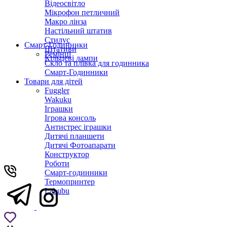
Відеосвітло
Мікрофон петличний
Макро лінза
Настільний штатив
Стилус
Смарт-Годинники
Штативи
Ремінці
Кільцеві лампи
Скло та плівка для годинника
Смарт-Годинники
Товари для дітей
Fuggler
Wakuku
Іграшки
Ігрова консоль
Антистрес іграшки
Дитячi планшети
Дитячі Фотоапарати
Конструктор
Роботи
Смарт-годинники
Термопринтер
Labubu