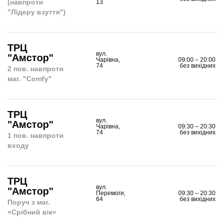
(навпроти
13
"Лідеру взуття")
ТРЦ
вул.
"Амстор"
Чарівна,
09:00 – 20:00
74
без вихідних
2 пов. навпроти
маг. "Comfy"
ТРЦ
вул.
"Амстор"
Чарівна,
09:30 – 20:30
74
без вихідних
1 пов. навпроти
входу
ТРЦ
вул.
"Амстор"
Перемоги,
09:30 – 20:30
64
без вихідних
Поруч з маг.
«Срiбний вік»