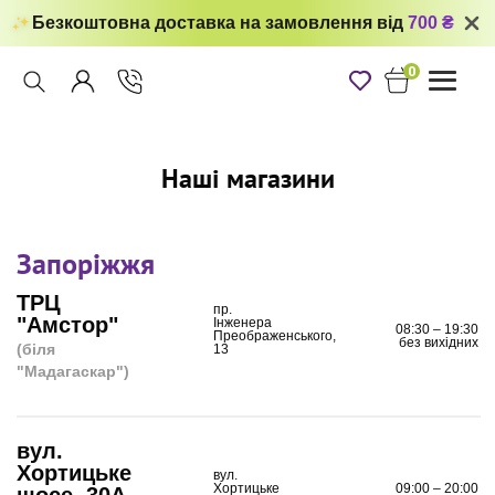
Безкоштовна доставка на замовлення від
700 ₴
0
Toggle
navigati
Наші магазини
Запоріжжя
ТРЦ
пр.
"Амстор"
Інженера
08:30 – 19:30
Преображенського,
без вихідних
(біля
13
"Мадагаскар")
вул.
Хортицьке
вул.
Хортицьке
09:00 – 20:00