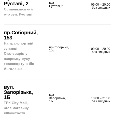
Руставі, 2
вул.
09:00 – 20:00
Руставі, 2
без вихідних
Осипенківський
м-р зуп. Руставі
пр.Соборний,
153
На транспортній
пр.Соборний,
зупинці
09:00 – 20:00
153
без вихідних
Сталеварів у
напрямку руху
транспорту в бік
Анголенко
вул.
Запорізька,
вул.
1Б
Запорізька,
10:00 – 21:00
1Б
без вихідних
ТРК City Mall,
біля магазину
«Фокстрот»