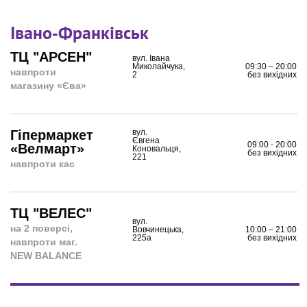
Івано-Франківськ
ТЦ "АРСЕН"
вул. Івана
Миколайчука,
09:30 – 20:00
навпроти
2
без вихідних
магазину «Є
ва
»
Гіпермаркет
вул.
Євгена
09:00 - 20:00
«Велмарт»
Коновальця,
без вихідних
221
навпроти кас
ТЦ "ВЕЛЕС"
вул.
на 2 поверсі,
Вовчинецька,
10:00 – 21:00
225а
без вихідних
навпроти маг.
NEW BALANCE