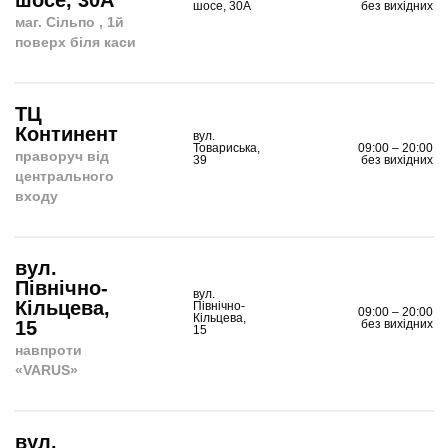
шосе, 30А
шосе, 30А
без вихідних
маг. Сiльпо , 1й
поверх бiля каси
ТЦ
Континент
вул.
Товариська,
09:00 – 20:00
праворуч від
39
без вихідних
центрального
входу
вул.
Північно-
вул.
Кільцева,
Північно-
09:00 – 20:00
Кільцева,
15
без вихідних
15
навпроти
«VARUS»
вул.