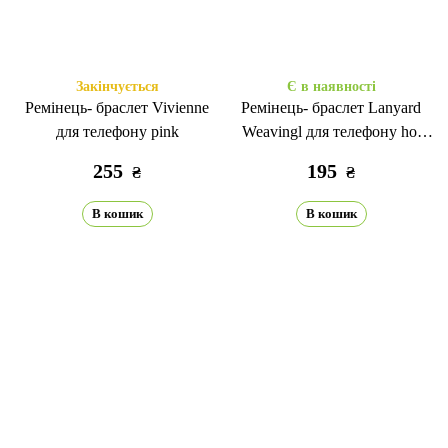
Закінчується
Є в наявності
Ремінець- браслет Vivienne
Ремінець- браслет Lanyard
для телефону pink
Weavingl для телефону hot
pink
255
195
₴
₴
В кошик
В кошик