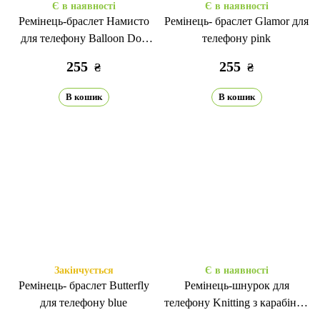
Є в наявності
Є в наявності
Ремінець-браслет Намисто
Ремінець- браслет Glamor для
для телефону Balloon Dog
телефону pink
silver
255
255
₴
₴
В кошик
В кошик
Закінчується
Є в наявності
Ремінець- браслет Butterfly
Ремінець-шнурок для
для телефону blue
телефону Knitting з карабіном
yellow