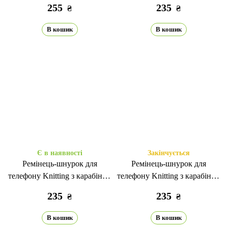
255
235
₴
₴
В кошик
В кошик
Є в наявності
Закінчується
Ремінець-шнурок для
Ремінець-шнурок для
телефону Knitting з карабіном
телефону Knitting з карабіном
spearmint
dark green
235
235
₴
₴
В кошик
В кошик