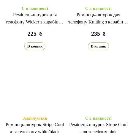
Є в наявності
Є в наявності
Ремінець-шнурок для
Ремінець-шнурок для
телефону Wicker з карабіном
телефону Knitting з карабіном
blue
new lavander
225
235
₴
₴
В кошик
В кошик
Закінчується
Є в наявності
Ремінець-шнурок Stripe Cord
Ремінець-шнурок Stripe Cord
для телефону white/black
для телефону pink