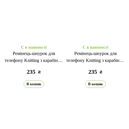
Є в наявності
Є в наявності
Ремінець-шнурок для
Ремінець-шнурок для
телефону Knitting з карабіном
телефону Knitting з карабіном
light greeen
beige
235
235
₴
₴
В кошик
В кошик