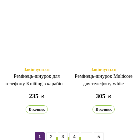
Закінчується
Закінчується
Ремінець-шнурок для
Ремінець-шнурок Multicore
телефону Knitting з карабіном
для телефону white
brown
235
305
₴
₴
В кошик
В кошик
1
2
3
4
...
5