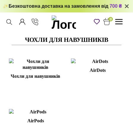
Безкоштовна доставка на замовлення від
700 ₴
0
Toggle
navigati
ЧОХЛИ ДЛЯ НАВУШНИКІВ
AirDots
Чохли для навушників
AirPods