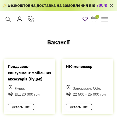
Безкоштовна доставка на замовлення від
700 ₴
0
Toggle
navigati
Вакансії
Продавець-
HR-менеджер
консультант мобiльних
аксесуарiв (Луцьк)
Луцьк,
Запоріжжя, Офіс
ВІД 20 000 грн
22 500 - 25 000 грн
Детальніше
Детальніше