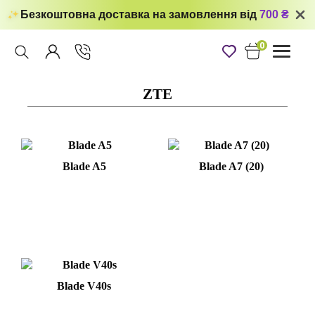
Безкоштовна доставка на замовлення від
700 ₴
0
Toggle
navigati
ZTE
Blade A5
Blade A7 (20)
Blade V40s