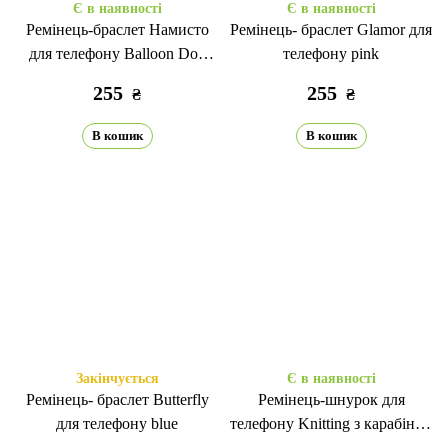
Є в наявності
Є в наявності
Ремінець-браслет Намисто
Ремінець- браслет Glamor для
для телефону Balloon Dog
телефону pink
silver
255
255
₴
₴
В кошик
В кошик
Закінчується
Є в наявності
Ремінець- браслет Butterfly
Ремінець-шнурок для
для телефону blue
телефону Knitting з карабіном
yellow