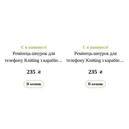
Є в наявності
Є в наявності
Ремінець-шнурок для
Ремінець-шнурок для
телефону Knitting з карабіном
телефону Knitting з карабіном
light greeen
beige
235
235
₴
₴
В кошик
В кошик