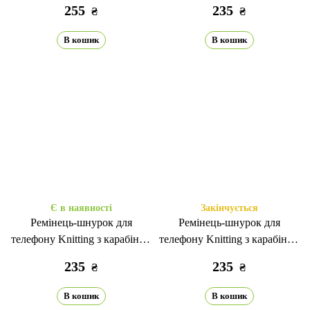
255
235
₴
₴
В кошик
В кошик
Є в наявності
Закінчується
Ремінець-шнурок для
Ремінець-шнурок для
телефону Knitting з карабіном
телефону Knitting з карабіном
spearmint
dark green
235
235
₴
₴
В кошик
В кошик