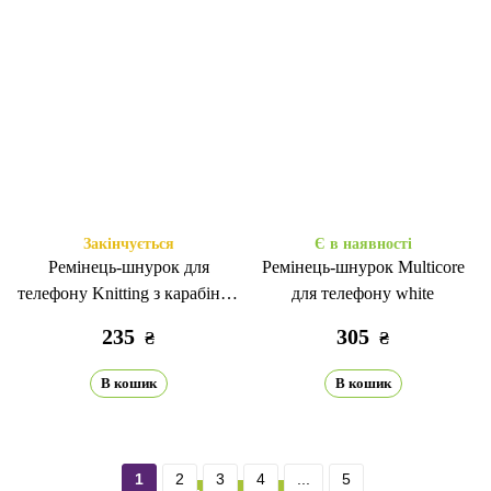
Закінчується
Є в наявності
Ремінець-шнурок для
Ремінець-шнурок Multicore
телефону Knitting з карабіном
для телефону white
brown
235
305
₴
₴
В кошик
В кошик
1
2
3
4
...
5