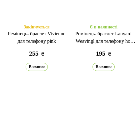
Закінчується
Є в наявності
Ремінець- браслет Vivienne
Ремінець- браслет Lanyard
для телефону pink
Weavingl для телефону hot
pink
255
195
₴
₴
В кошик
В кошик