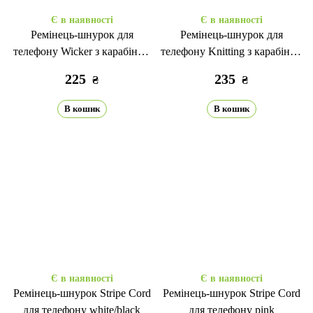
Є в наявності
Є в наявності
Ремінець-шнурок для
Ремінець-шнурок для
телефону Wicker з карабіном
телефону Knitting з карабіном
blue
new lavander
225
235
₴
₴
В кошик
В кошик
Є в наявності
Є в наявності
Ремінець-шнурок Stripe Cord
Ремінець-шнурок Stripe Cord
для телефону white/black
для телефону pink