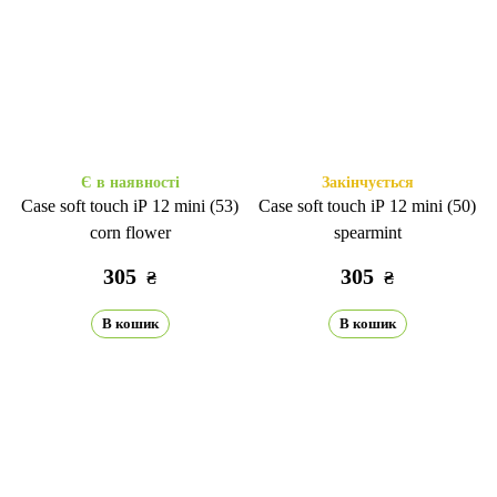
Є в наявності
Закінчується
Case soft touch iP 12 mini (53)
Case soft touch iP 12 mini (50)
corn flower
spearmint
305
305
₴
₴
В кошик
В кошик