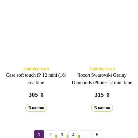
Закінчується
Закінчується
Case soft touch iP 12 mini (16)
Чохол Swarovski Grainy
sea blue
Diamonds iPhone 12 mini blue
305
315
₴
₴
В кошик
В кошик
1
2
3
4
...
5