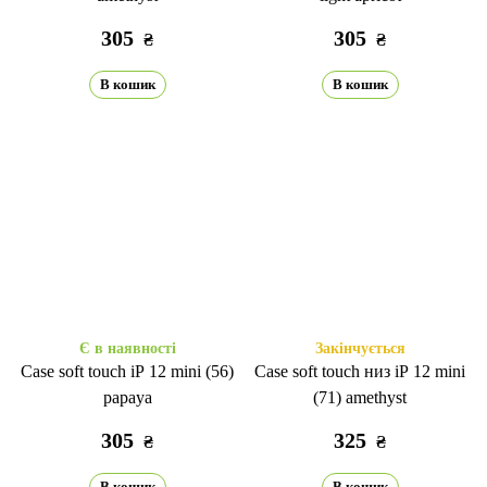
305
305
₴
₴
В кошик
В кошик
Є в наявності
Закінчується
Case soft touch iP 12 mini (56)
Case soft touch низ iP 12 mini
papaya
(71) amethyst
305
325
₴
₴
В кошик
В кошик