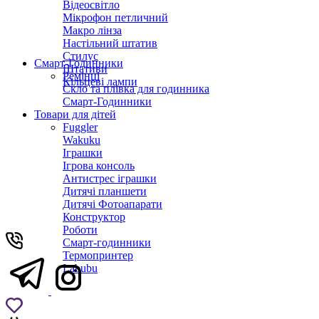
Відеосвітло
Мікрофон петличний
Макро лінза
Настільний штатив
Стилус
Смарт-Годинники
Штативи
Ремінці
Кільцеві лампи
Скло та плівка для годинника
Смарт-Годинники
Товари для дітей
Fuggler
Wakuku
Іграшки
Ігрова консоль
Антистрес іграшки
Дитячi планшети
Дитячі Фотоапарати
Конструктор
Роботи
Смарт-годинники
Термопринтер
Labubu