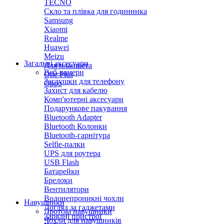
TECNO
Скло та плівка для годинника
Samsung
Xiaomi
Realme
Huawei
Meizu
Загальні аксесуари
Для планшета
Веб-камери
One Plus
Заглушки для телефону
Oppo
Захист для кабелю
Комп'ютерні аксесуари
Подарункове пакування
Bluetooth Adapter
Bluetooth Колонки
Bluetooth-гарнітура
Selfie-палки
UPS для роутера
USB Flash
Батарейки
Брелоки
Вентилятори
Водонепроникні чохли
Навушники
Догляд за гаджетами
Дротові навушники
Зарядні пристрої
Чохли для навушників