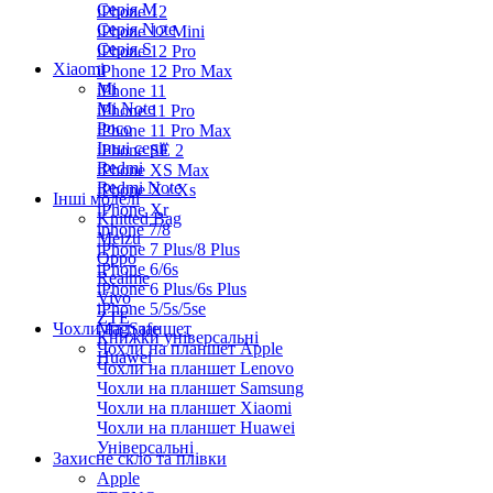
Серiя M
iPhone 12
Серія Note
iPhone 12 Mini
Серія S
iPhone 12 Pro
Xiaomi
iPhone 12 Pro Max
Mi
iPhone 11
Mi Note
iPhone 11 Pro
Poco
iPhone 11 Pro Max
Інші серії
iPhone SE 2
Redmi
iPhone XS Max
Redmi Note
iPhone X / Xs
Інші моделі
iPhone Xr
Knitted Bag
iphone 7/8
Meizu
iPhone 7 Plus/8 Plus
Oppo
iPhone 6/6s
Realme
iPhone 6 Plus/6s Plus
Vivo
iPhone 5/5s/5se
ZTE
Чохли на планшет
MagSafe
Книжки універсальні
Чохли на планшет Apple
Huawei
Чохли на планшет Lenovo
Чохли на планшет Samsung
Чохли на планшет Xiaomi
Чохли на планшет Huawei
Універсальні
Захисне скло та плівки
Apple