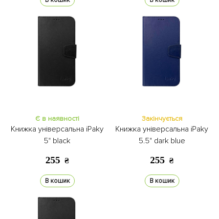
В кошик
В кошик
Є в наявності
Закінчується
Книжка універсальна iPaky
Книжка універсальна iPaky
5" black
5.5" dark blue
255
255
₴
₴
В кошик
В кошик