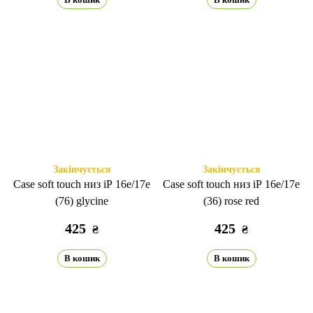
Закінчується
Закінчується
Case soft touch низ iP 16e/17е
Case soft touch низ iP 16e/17е
(76) glycine
(36) rose red
425
425
₴
₴
В кошик
В кошик