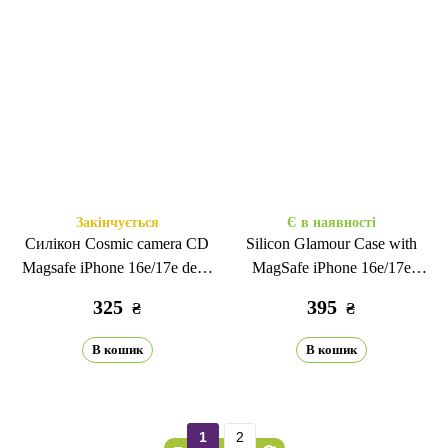
Закінчується
Є в наявності
Силікон Cosmic camera CD
Silicon Glamour Case with
Magsafe iPhone 16e/17е deep
MagSafe iPhone 16e/17е
purple
blueberry
325
395
₴
₴
В кошик
В кошик
1
2