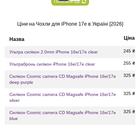
Показати ще
Ціни на Чохли для iPhone 17e в Україні [2026]
Ціна
Назва
245
₴
Ультра силікон 2.0mm iPhone 16e/17е clear
255
₴
Ультрабронь силікон iPhone 16e/17е clear
325
₴
Силікон Cosmic camera CD Magsafe iPhone 16e/17е
deep purple
325
₴
Силікон Cosmic camera CD Magsafe iPhone 16e/17е
silver
325
₴
Силікон Cosmic camera CD Magsafe iPhone 16e/17е
blue