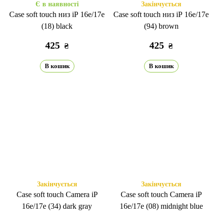
Є в наявності
Закінчується
Case soft touch низ iP 16e/17е
Case soft touch низ iP 16e/17е
(18) black
(94) brown
425
425
₴
₴
В кошик
В кошик
Закінчується
Закінчується
Case soft touch Camera iP
Case soft touch Camera iP
16e/17е (34) dark gray
16e/17е (08) midnight blue