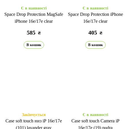
Є в наявності
Є в наявності
Space Drop Protection MagSafe
Space Drop Protection iPhone
iPhone 16e/17е clear
16e/17е clear
585
405
₴
₴
В кошик
В кошик
Закінчується
Є в наявності
Case soft touch низ iP 16e/17е
Case soft touch Camera iP
(101) lavander gray
16e/17е (19) pudra