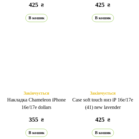
425
425
₴
₴
В кошик
В кошик
Закінчується
Закінчується
Накладка Chameleon iPhone
Case soft touch низ iP 16e/17е
16e/17е dollars
(41) new lavender
355
425
₴
₴
В кошик
В кошик