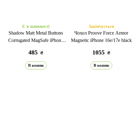
Є в наявності
Закінчується
Shadow Matt Metal Buttons
Чохол Proove Force Armor
Corrugated MagSafe iPhone
Magnetic iPhone 16e/17е black
16e/17е black
485
1055
₴
₴
В кошик
В кошик