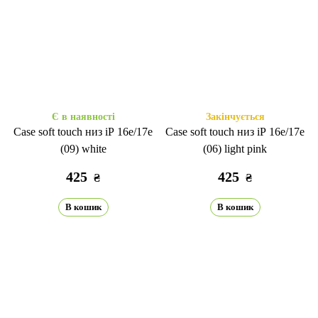
Є в наявності
Закінчується
Case soft touch низ iP 16e/17е
Case soft touch низ iP 16e/17е
(09) white
(06) light pink
425
425
₴
₴
В кошик
В кошик