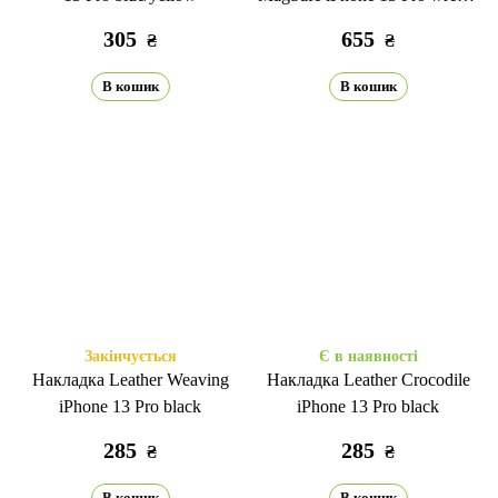
Ukraine
305
655
₴
₴
В кошик
В кошик
Закінчується
Є в наявності
Накладка Leather Weaving
Накладка Leather Crocodile
iPhone 13 Pro black
iPhone 13 Pro black
285
285
₴
₴
В кошик
В кошик