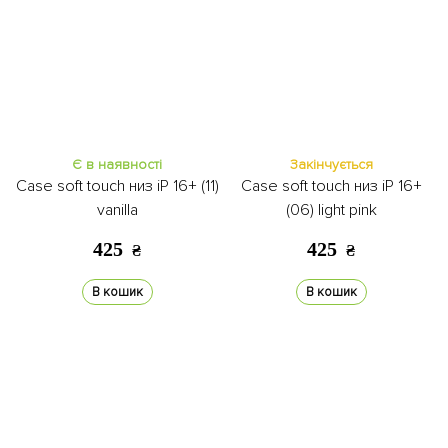
Є в наявності
Закінчується
Case soft touch низ iP 16+ (11)
Case soft touch низ iP 16+
vanilla
(06) light pink
425
425
₴
₴
В кошик
В кошик