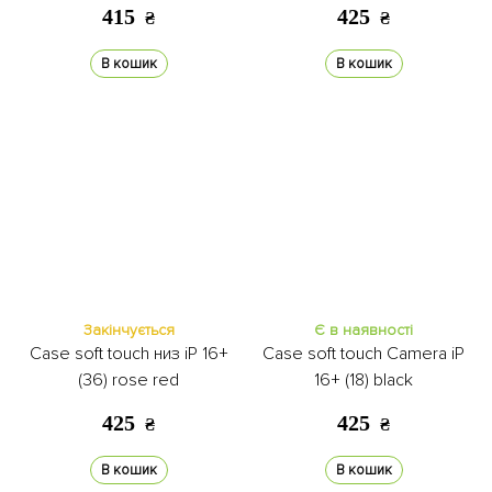
415
425
₴
₴
В кошик
В кошик
Закінчується
Є в наявності
Case soft touch низ iP 16+
Case soft touch Camera iP
(36) rose red
16+ (18) black
425
425
₴
₴
В кошик
В кошик