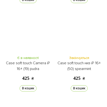
В кошик
В кошик
Є в наявності
Закінчується
Case soft touch Camera iP
Case soft touch низ iP 16+
16+ (19) pudra
(50) spearmint
425
425
₴
₴
В кошик
В кошик