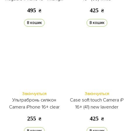
blue
495
425
₴
₴
В кошик
В кошик
Закінчується
Закінчується
Ультрабронь силікон
Case soft touch Camera iP
Camera iPhone 16+ clear
16+ (41) new lavender
255
425
₴
₴