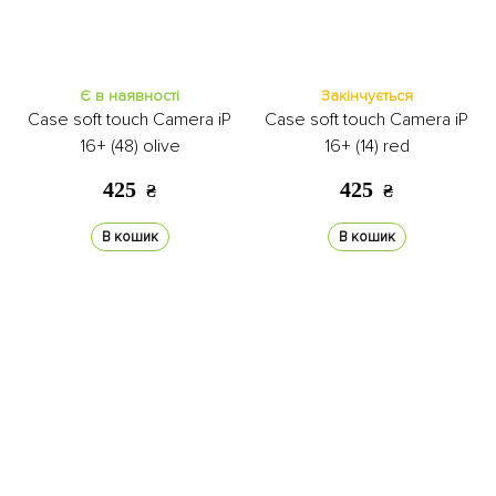
Є в наявності
Закінчується
Case soft touch Camera iP
Case soft touch Camera iP
16+ (48) olive
16+ (14) red
425
425
₴
₴
В кошик
В кошик