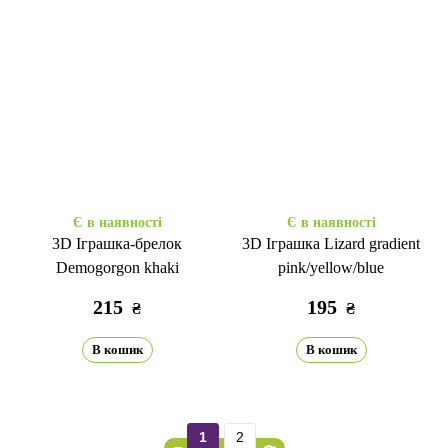
Є в наявності
Є в наявності
3D Іграшка-брелок
3D Іграшка Lizard gradient
Demogorgon khaki
pink/yellow/blue
215
195
₴
₴
В кошик
В кошик
1
2