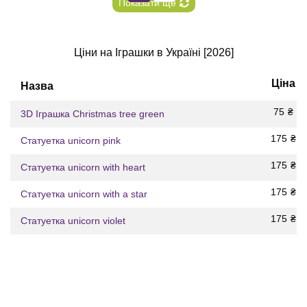
Показати ще
Ціни на Іграшки в Україні [2026]
Ціна
Назва
75
₴
3D Іграшка Christmas tree green
175
₴
Статуетка unicorn pink
175
₴
Статуетка unicorn with heart
175
₴
Статуетка unicorn with a star
175
₴
Статуетка unicorn violet