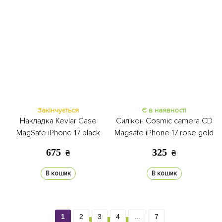
Закінчується
Є в наявності
Накладка Kevlar Case
Силікон Cosmic camera CD
MagSafe iPhone 17 black
Magsafe iPhone 17 rose gold
675
325
₴
₴
В кошик
В кошик
1
2
3
4
...
7