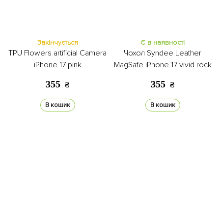
Закінчується
Є в наявності
TPU Flowers artificial Camera
Чохол Syndee Leather
iPhone 17 pink
MagSafe iPhone 17 vivid rock
355
355
₴
₴
В кошик
В кошик