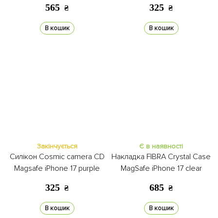
565
325
₴
₴
В кошик
В кошик
Закінчується
Є в наявності
Силікон Cosmic camera CD
Накладка FIBRA Crystal Case
Magsafe iPhone 17 purple
MagSafe iPhone 17 clear
325
685
₴
₴
В кошик
В кошик