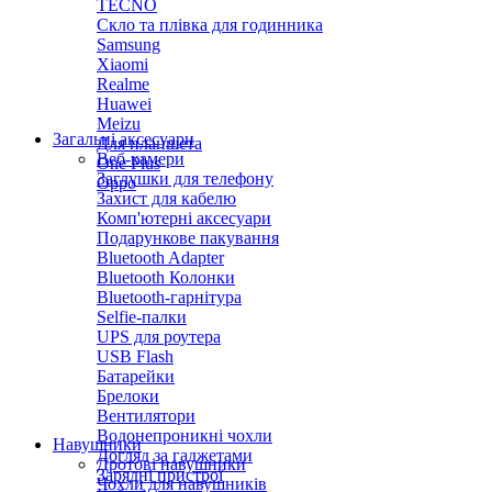
TECNO
Скло та плівка для годинника
Samsung
Xiaomi
Realme
Huawei
Meizu
Загальні аксесуари
Для планшета
Веб-камери
One Plus
Заглушки для телефону
Oppo
Захист для кабелю
Комп'ютерні аксесуари
Подарункове пакування
Bluetooth Adapter
Bluetooth Колонки
Bluetooth-гарнітура
Selfie-палки
UPS для роутера
USB Flash
Батарейки
Брелоки
Вентилятори
Водонепроникні чохли
Навушники
Догляд за гаджетами
Дротові навушники
Зарядні пристрої
Чохли для навушників