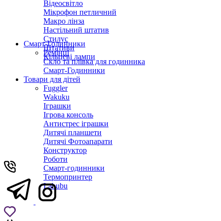
Відеосвітло
Мікрофон петличний
Макро лінза
Настільний штатив
Стилус
Смарт-Годинники
Штативи
Ремінці
Кільцеві лампи
Скло та плівка для годинника
Смарт-Годинники
Товари для дітей
Fuggler
Wakuku
Іграшки
Ігрова консоль
Антистрес іграшки
Дитячi планшети
Дитячі Фотоапарати
Конструктор
Роботи
Смарт-годинники
Термопринтер
Labubu