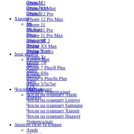
Серiя M
iPhone 12
Серія Note
iPhone 12 Mini
Серія S
iPhone 12 Pro
Xiaomi
iPhone 12 Pro Max
Mi
iPhone 11
Mi Note
iPhone 11 Pro
Poco
iPhone 11 Pro Max
Інші серії
iPhone SE 2
Redmi
iPhone XS Max
Redmi Note
iPhone X / Xs
Інші моделі
iPhone Xr
Knitted Bag
iphone 7/8
Meizu
iPhone 7 Plus/8 Plus
Oppo
iPhone 6/6s
Realme
iPhone 6 Plus/6s Plus
Vivo
iPhone 5/5s/5se
ZTE
Чохли на планшет
MagSafe
Книжки універсальні
Чохли на планшет Apple
Huawei
Чохли на планшет Lenovo
Чохли на планшет Samsung
Чохли на планшет Xiaomi
Чохли на планшет Huawei
Універсальні
Захисне скло та плівки
Apple