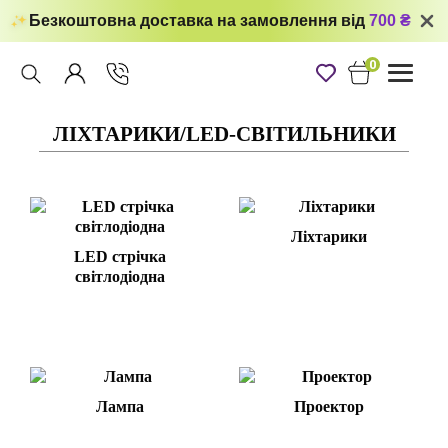
Безкоштовна доставка на замовлення від
700 ₴
0
Toggle
navigati
ЛІХТАРИКИ/LED-СВІТИЛЬНИКИ
Ліхтарики
LED стрічка
світлодіодна
Лампа
Проектор