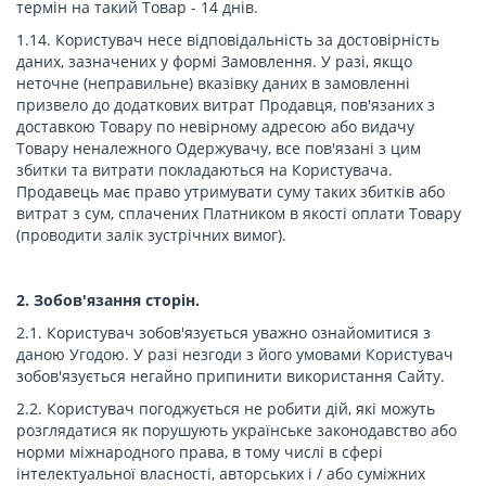
термін на такий Товар - 14 днів.
1.14. Користувач несе відповідальність за достовірність
даних, зазначених у формі Замовлення. У разі, якщо
неточне (неправильне) вказівку даних в замовленні
призвело до додаткових витрат Продавця, пов'язаних з
доставкою Товару по невірному адресою або видачу
Товару неналежного Одержувачу, все пов'язані з цим
збитки та витрати покладаються на Користувача.
Продавець має право утримувати суму таких збитків або
витрат з сум, сплачених Платником в якості оплати Товару
(проводити залік зустрічних вимог).
2. Зобов'язання сторін.
2.1. Користувач зобов'язується уважно ознайомитися з
даною Угодою. У разі незгоди з його умовами Користувач
зобов'язується негайно припинити використання Сайту.
2.2. Користувач погоджується не робити дій, які можуть
розглядатися як порушують українське законодавство або
норми міжнародного права, в тому числі в сфері
інтелектуальної власності, авторських і / або суміжних