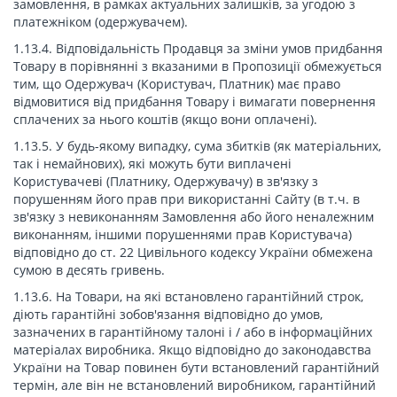
замовлення, в рамках актуальних залишків, за угодою з
платежніком (одержувачем).
1.13.4. Відповідальність Продавця за зміни умов придбання
Товару в порівнянні з вказаними в Пропозиції обмежується
тим, що Одержувач (Користувач, Платник) має право
відмовитися від придбання Товару і вимагати повернення
сплачених за нього коштів (якщо вони оплачені).
1.13.5. У будь-якому випадку, сума збитків (як матеріальних,
так і немайнових), які можуть бути виплачені
Користувачеві (Платнику, Одержувачу) в зв'язку з
порушенням його прав при використанні Сайту (в т.ч. в
зв'язку з невиконанням Замовлення або його неналежним
виконанням, іншими порушеннями прав Користувача)
відповідно до ст. 22 Цивільного кодексу України обмежена
сумою в десять гривень.
1.13.6. На Товари, на які встановлено гарантійний строк,
діють гарантійні зобов'язання відповідно до умов,
зазначених в гарантійному талоні і / або в інформаційних
матеріалах виробника. Якщо відповідно до законодавства
України на Товар повинен бути встановлений гарантійний
термін, але він не встановлений виробником, гарантійний