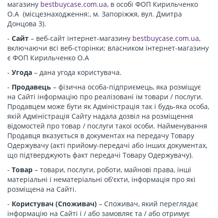
магазину
bestbuycase.com.ua
, в особі ФОП Кирильченко
О.А (місцезнаходження:, м. Запоріжжя, вул. Дмитра
Донцова 3).
-
Сайт
– веб-сайт інтернет-магазину
bestbuycase.com.ua
,
включаючи всі веб-сторінки; власником інтернет-магазину
є ФОП Кирильченко О.А
-
Угода
– дана угода користувача.
-
Продавець
– фізична особа-підприємець, яка розміщує
на Сайті інформацію про реалізовані їм товари / послуги.
Продавцем може бути як Адміністрація так і будь-яка особа,
якій Адміністрація Сайту надала дозвіл на розміщення
відомостей про товар / послуги такої особи. Найменування
Продавця вказується в документах на передачу Товару
Одержувачу (акті прийому-передачі або інших документах,
що підтверджують факт передачі Товару Одержувачу).
-
Товар
– товари, послуги, роботи, майнові права, інші
матеріальні і нематеріальні об'єкти, інформація про які
розміщена на Сайті.
-
Користувач (Споживач)
– Споживач, який переглядає
інформацію на Сайті і / або замовляє та / або отримує