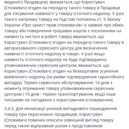
виданого Продавцем), вважається, що Користувач
(Споживач) згоден на передачу такого товару в Продавця
для з'ясування наявності у товару істотного недоліку. У разі
такого напрямку товару на підставі положень ст. 9 Закону
України «Про захист прав споживачів» із заявою про обмін
товару або повернення грошових коштів з посиланням на
наявність нестачі в роботі товару вважається, що
Користувач (Споживач) згоден на передачу такого товару в
авторизованого сервісного центру для визначення
наявності істотного недоліку в товарі. У разі якщо
наявність істотного недоліку не буде підтверджено
уповноваженим сервісним центром, вважається, що
Користувач (Споживач) згоден на безкоштовне усунення
виявленого недоліку (за умови підтвердження гарантійного
випадку). Термін сервісного обслуговування: 14 днів з
моменту отримання товару уповноваженим сервісним
центром і 10 днів - термін транспортування, якщо інше
письмово не погоджено з користувачем (споживачем).
3.4.3. Для мінімізації ризиків випадкового пошкодження
товару при пересиланні продавцеві, Користувач
(Споживач) повинен описати зовнішній вигляд товару
перед такою відправкою разом з представником