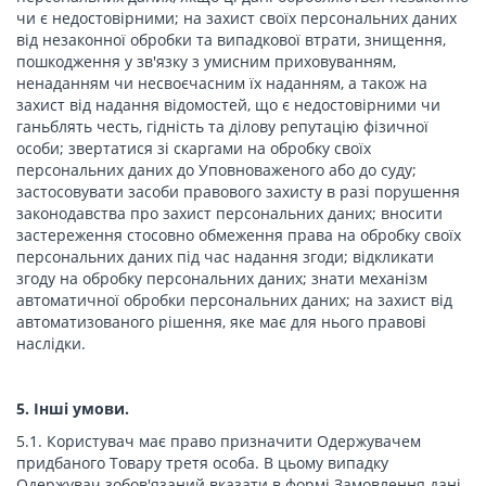
чи є недостовірними; на захист своїх персональних даних
від незаконної обробки та випадкової втрати, знищення,
пошкодження у зв'язку з умисним приховуванням,
ненаданням чи несвоєчасним їх наданням, а також на
захист від надання відомостей, що є недостовірними чи
ганьблять честь, гідність та ділову репутацію фізичної
особи; звертатися зі скаргами на обробку своїх
персональних даних до Уповноваженого або до суду;
застосовувати засоби правового захисту в разі порушення
законодавства про захист персональних даних; вносити
застереження стосовно обмеження права на обробку своїх
персональних даних під час надання згоди; відкликати
згоду на обробку персональних даних; знати механізм
автоматичної обробки персональних даних; на захист від
автоматизованого рішення, яке має для нього правові
наслідки.
5. Інші умови.
5.1. Користувач має право призначити Одержувачем
придбаного Товару третя особа. В цьому випадку
Одержувач зобов'язаний вказати в формі Замовлення дані,