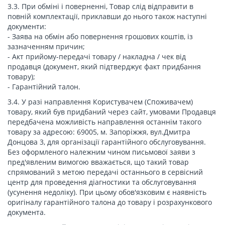
3.3. При обміні і поверненні, Товар слід відправити в
повній комплектації, приклавши до нього також наступні
документи:
- Заява на обмін або повернення грошових коштів, із
зазначенням причин;
- Акт прийому-передачі товару / накладна / чек від
продавця (документ, який підтверджує факт придбання
товару);
- Гарантійний талон.
3.4. У разі направлення Користувачем (Споживачем)
товару, який був придбаний через сайт, умовами Продавця
передбачена можливість направлення останнім такого
товару за адресою: 69005, м. Запоріжжя, вул.Дмитра
Донцова 3, для організації гарантійного обслуговування.
Без оформленого належним чином письмової заяви з
пред'явленим вимогою вважається, що такий товар
спрямований з метою передачі останнього в сервісний
центр для проведення діагностики та обслуговування
(усунення недоліку). При цьому обов'язковим є наявність
оригіналу гарантійного талона до товару і розрахункового
документа.