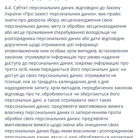
4.4. Суб'єкт персональних даних, відповідно до Закону
України «Про захист персональних даних», має право:
знати про джерела збору, місцезнаходження своїх
персональних даних, мету їх обробки, місцезнаходження
або місце проживання (перебування) володільця чи
розпорядника персональних даних або дати відповідне
доручення щодо отримання цієї інформації
уповноваженим ним особам, крім випадків, встановлених
законом; отримувати інформацію про умови надання
доступу до персональних даних, зокрема інформацію про
третіх осіб, яким передаються його персональні дані; на
доступ до своїх персональних даних; отримувати не
пізніше, ніж за тридцять календарних днів з дня
надходження запиту, крім випадків, передбачених законом,
відповідь про те, обробляються чи зберігаються його
персональні дані, а також отримувати зміст таких
персональних даних; пред'являти вмотивоване вимога
власнику персональних даних із запереченням проти
обробки своїх персональних даних; пред'являти
вмотивоване вимога щодо зміни або знищення своїх
персональних даних будь-яким власником і розпорядником
персональних даних, якщо ці дані обробляються незаконно