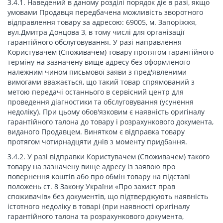
3.4.1. Наведений в даному розділі порядок діє в разі, якщо
умовами Продавця передбачена можливість зворотного
відправлення товару за адресою: 69005, м. Запоріжжя,
вул.Дмитра Донцова 3, в тому числі для організації
гарантійного обслуговування. У разі направлення
Користувачем (Споживачем) товару протягом гарантійного
терміну на зазначену вище адресу без оформленого
належним чином письмової заяви з пред'явленими
вимогами вважається, що такий товар спрямований з
метою передачі останнього в сервісний центр для
проведення діагностики та обслуговування (усунення
недоліку). При цьому обов'язковим є наявність оригіналу
гарантійного талона до товару і розрахункового документа,
виданого Продавцем. Винятком є ​​відправка товару
протягом чотирнадцяти днів з моменту придбання.
3.4.2. У разі відправки Користувачем (Споживачем) такого
товару на зазначену вище адресу із заявою про
повернення коштів або про обмін товару на підставі
положень ст. 8 Закону України «Про захист прав
споживачів» без документів, що підтверджують наявність
істотного недоліку в товарі (при наявності оригіналу
гарантійного талона та розрахункового документа,