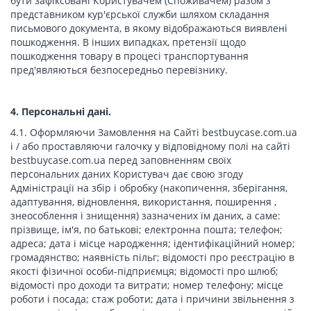
бути зафіксовані Користувачем (Споживачем) разом з
представником кур'єрської служби шляхом складання
письмового документа, в якому відображаються виявлені
пошкодження. В інших випадках, претензії щодо
пошкодження товару в процесі транспортування
пред'являються безпосередньо перевізнику.
4. Персональні дані.
4.1. Оформляючи Замовлення на Сайті bestbuycase.com.ua
і / або проставляючи галочку у відповідному полі на сайті
bestbuycase.com.ua перед заповненням своїх
персональних даних Користувач дає свою згоду
Адміністрації на збір і обробку (накопичення, зберігання,
адаптування, відновлення, використання, поширення ,
знеособлення і знищення) зазначених їм даних, а саме:
прізвище, ім'я, по батькові; електронна пошта; телефон;
адреса; дата і місце народження; ідентифікаційний номер;
громадянство; наявність пільг; відомості про реєстрацію в
якості фізичної особи-підприємця; відомості про шлюб;
відомості про доходи та витрати; номер телефону; місце
роботи і посада; стаж роботи; дата і причини звільнення з