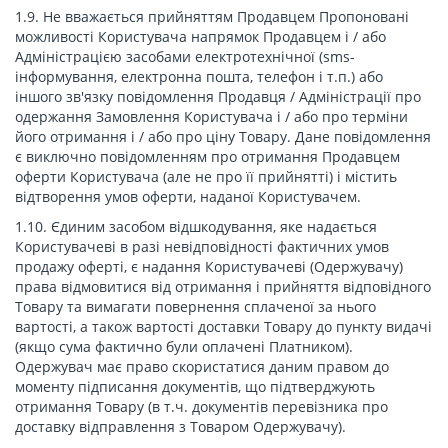
1.9. Не вважається прийняттям Продавцем Пропоновані
можливості Користувача напрямок Продавцем і / або
Адміністрацією засобами електротехнічної (sms-
інформування, електронна пошта, телефон і т.п.) або
іншого зв'язку повідомлення Продавця / Адміністрації про
одержання Замовлення Користувача і / або про терміни
його отримання і / або про ціну Товару. Дане повідомлення
є виключно повідомленням про отримання Продавцем
оферти Користувача (але не про її прийнятті) і містить
відтворення умов оферти, наданої Користувачем.
1.10. Єдиним засобом відшкодування, яке надається
Користувачеві в разі невідповідності фактичних умов
продажу оферті, є надання Користувачеві (Одержувачу)
права відмовитися від отримання і прийняття відповідного
Товару та вимагати повернення сплаченої за нього
вартості, а також вартості доставки Товару до пункту видачі
(якщо сума фактично були оплачені Платником).
Одержувач має право скористатися даним правом до
моменту підписання документів, що підтверджують
отримання Товару (в т.ч. документів перевізника про
доставку відправлення з Товаром Одержувачу).