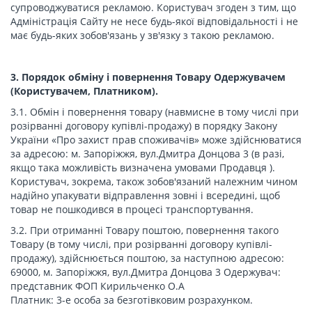
супроводжуватися рекламою. Користувач згоден з тим, що
Адміністрація Сайту не несе будь-якої відповідальності і не
має будь-яких зобов'язань у зв'язку з такою рекламою.
3. Порядок обміну і повернення Товару Одержувачем
(Користувачем, Платником).
3.1. Обмін і повернення товару (навмисне в тому числі при
розірванні договору купівлі-продажу) в порядку Закону
України «Про захист прав споживачів» може здійснюватися
за адресою: м. Запоріжжя, вул.Дмитра Донцова 3 (в разі,
якщо така можливість визначена умовами Продавця ).
Користувач, зокрема, також зобов'язаний належним чином
надійно упакувати відправлення зовні і всередині, щоб
товар не пошкодився в процесі транспортування.
3.2. При отриманні Товару поштою, повернення такого
Товару (в тому числі, при розірванні договору купівлі-
продажу), здійснюється поштою, за наступною адресою:
69000, м. Запоріжжя, вул.Дмитра Донцова 3 Одержувач:
представник ФОП Кирильченко О.А
Платник: 3-е особа за безготівковим розрахунком.