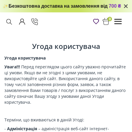
Безкоштовна доставка на замовлення від
700 ₴
0
Toggle
navigati
Угода користувача
Угода користувача
Увага!!!
Перед переглядом цього сайту уважно прочитайте
ці умови. Якщо ви не згодні з цими умовами, не
використовуйте цей сайт. Використання даного сайту, в
тому числі заповнення різних форм, заявок, а також
замовлення Вами товарів / послуг з використанням даного
сайту означає Вашу згоду з умовами даної Угоди
користувача.
Терміни, що вживаються в даній Угоді:
-
Адміністрація
– адміністрація веб-сайт інтернет-