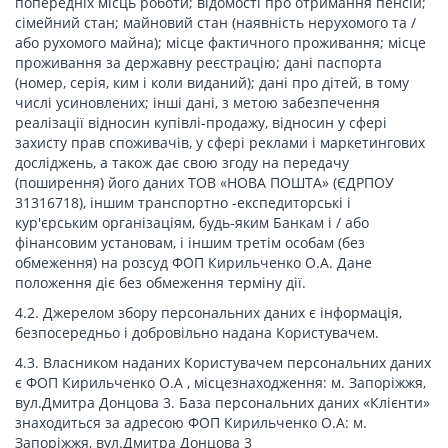
попередніх місць роботи; відомості про отримання пенсій;
сімейний стан; майновий стан (наявність нерухомого та /
або рухомого майна); місце фактичного проживання; місце
проживання за державну реєстрацію; дані паспорта
(номер, серія, ким і коли виданий); дані про дітей, в тому
числі усиновлених; інші дані, з метою забезпечення
реалізації відносин купівлі-продажу, відносин у сфері
захисту прав споживачів, у сфері реклами і маркетингових
досліджень, а також дає свою згоду на передачу
(поширення) його даних ТОВ «НОВА ПОШТА» (ЄДРПОУ
31316718), іншим транспортно -експедиторські і
кур'єрським організаціям, будь-яким Банкам і / або
фінансовим установам, і іншим третім особам (без
обмеження) на розсуд ФОП Кирильченко О.А. Дане
положення діє без обмеження терміну дії.
4.2. Джерелом збору персональних даних є інформація,
безпосередньо і добровільно надана Користувачем.
4.3. Власником наданих Користувачем персональних даних
є ФОП Кирильченко О.А , місцезнаходження: м. Запоріжжя,
вул.Дмитра Донцова 3. База персональних даних «Клієнти»
знаходиться за адресою ФОП Кирильченко О.А: м.
Запоріжжя, вул.Дмитра Донцова 3