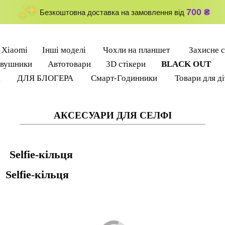
700 ₴
Безкоштовна доставка на замовлення від
Xiaomi
Інші моделі
Чохли на планшет
Захисне с
вушники
Автотовари
3D стікери
BLACK OUT
k
ДЛЯ БЛОГЕРА
Смарт-Годинники
Товари для д
АКСЕСУАРИ ДЛЯ СЕЛФІ
Selfie-кільця