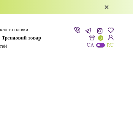
кло та плівки
Трендовий товар
0
UA
RU
ітей