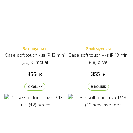
Закінчується
Закінчується
Case soft touch низ iP 13 mini
Case soft touch низ iP 13 mini
(66) kumquat
(48) olive
355
355
₴
₴
В кошик
В кошик