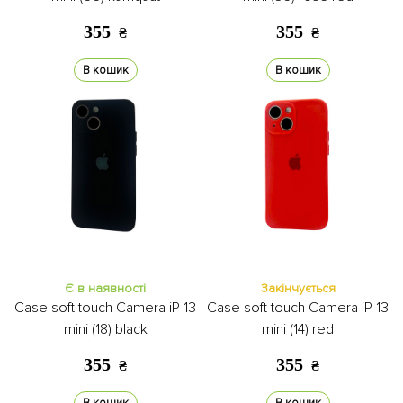
355
355
₴
₴
В кошик
В кошик
Є в наявності
Закінчується
Case soft touch Camera iP 13
Case soft touch Camera iP 13
mini (18) black
mini (14) red
355
355
₴
₴