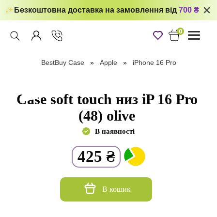
Безкоштовна доставка на замовлення від
700 ₴
0
Toggle
navigati
BestBuy Case
Apple
iPhone 16 Pro
Case soft touch низ iP 16 Pro
(48) olive
В наявності
425
₴
В кошик