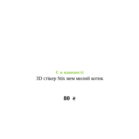
Є в наявності
Закінчується
Space Drop Protection
Christian Dior Leather iPhone
Motivation iPhone 16 Pro clear
16 Pro beige
355
515
₴
₴
Є в наявності
3D стікер Stix мем милий котик
80
₴
Є в наявності
Є в наявності
Ультра силікон 2.0mm iPhone
Case soft touch низ iP 16 Pro