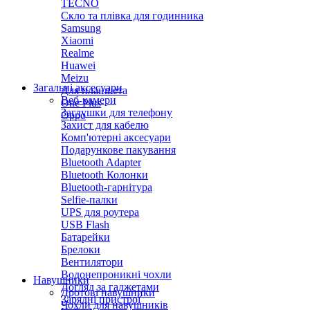
TECNO
Скло та плівка для годинника
Samsung
Xiaomi
Realme
Huawei
Meizu
Загальні аксесуари
Для планшета
Веб-камери
One Plus
Заглушки для телефону
Oppo
Захист для кабелю
Комп'ютерні аксесуари
Подарункове пакування
Bluetooth Adapter
Bluetooth Колонки
Bluetooth-гарнітура
Selfie-палки
UPS для роутера
USB Flash
Батарейки
Брелоки
Вентилятори
Водонепроникні чохли
Навушники
Догляд за гаджетами
Дротові навушники
Зарядні пристрої
Чохли для навушників