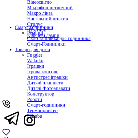
Відеосвітло
Мікрофон петличний
Макро лінза
Настільний штатив
Стилус
Смарт-Годинники
Штативи
Ремінці
Кільцеві лампи
Скло та плівка для годинника
Смарт-Годинники
Товари для дітей
Fuggler
Wakuku
Іграшки
Ігрова консоль
Антистрес іграшки
Дитячi планшети
Дитячі Фотоапарати
Конструктор
Роботи
Смарт-годинники
Термопринтер
Labubu