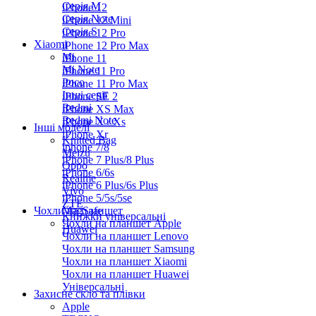
Серiя M
iPhone 12
Серія Note
iPhone 12 Mini
Серія S
iPhone 12 Pro
Xiaomi
iPhone 12 Pro Max
Mi
iPhone 11
Mi Note
iPhone 11 Pro
Poco
iPhone 11 Pro Max
Інші серії
iPhone SE 2
Redmi
iPhone XS Max
Redmi Note
iPhone X / Xs
Інші моделі
iPhone Xr
Knitted Bag
iphone 7/8
Meizu
iPhone 7 Plus/8 Plus
Oppo
iPhone 6/6s
Realme
iPhone 6 Plus/6s Plus
Vivo
iPhone 5/5s/5se
ZTE
Чохли на планшет
MagSafe
Книжки універсальні
Чохли на планшет Apple
Huawei
Чохли на планшет Lenovo
Чохли на планшет Samsung
Чохли на планшет Xiaomi
Чохли на планшет Huawei
Універсальні
Захисне скло та плівки
Apple