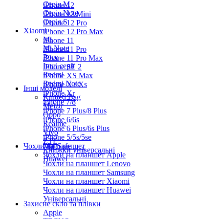
Серiя M
iPhone 12
Серія Note
iPhone 12 Mini
Серія S
iPhone 12 Pro
Xiaomi
iPhone 12 Pro Max
Mi
iPhone 11
Mi Note
iPhone 11 Pro
Poco
iPhone 11 Pro Max
Інші серії
iPhone SE 2
Redmi
iPhone XS Max
Redmi Note
iPhone X / Xs
Інші моделі
iPhone Xr
Knitted Bag
iphone 7/8
Meizu
iPhone 7 Plus/8 Plus
Oppo
iPhone 6/6s
Realme
iPhone 6 Plus/6s Plus
Vivo
iPhone 5/5s/5se
ZTE
Чохли на планшет
MagSafe
Книжки універсальні
Чохли на планшет Apple
Huawei
Чохли на планшет Lenovo
Чохли на планшет Samsung
Чохли на планшет Xiaomi
Чохли на планшет Huawei
Універсальні
Захисне скло та плівки
Apple