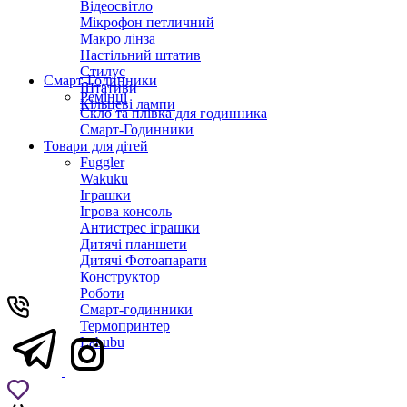
Відеосвітло
Мікрофон петличний
Макро лінза
Настільний штатив
Стилус
Смарт-Годинники
Штативи
Ремінці
Кільцеві лампи
Скло та плівка для годинника
Смарт-Годинники
Товари для дітей
Fuggler
Wakuku
Іграшки
Ігрова консоль
Антистрес іграшки
Дитячi планшети
Дитячі Фотоапарати
Конструктор
Роботи
Смарт-годинники
Термопринтер
Labubu