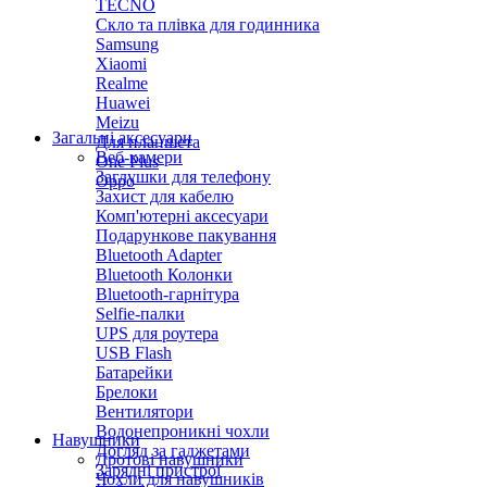
TECNO
Скло та плівка для годинника
Samsung
Xiaomi
Realme
Huawei
Meizu
Загальні аксесуари
Для планшета
Веб-камери
One Plus
Заглушки для телефону
Oppo
Захист для кабелю
Комп'ютерні аксесуари
Подарункове пакування
Bluetooth Adapter
Bluetooth Колонки
Bluetooth-гарнітура
Selfie-палки
UPS для роутера
USB Flash
Батарейки
Брелоки
Вентилятори
Водонепроникні чохли
Навушники
Догляд за гаджетами
Дротові навушники
Зарядні пристрої
Чохли для навушників