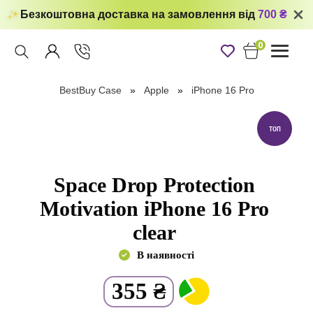
Безкоштовна доставка на замовлення від
700 ₴
0
Toggle
navigati
BestBuy Case
Apple
iPhone 16 Pro
ТОП
Space Drop Protection
Motivation iPhone 16 Pro
clear
В наявності
355
₴