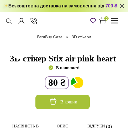
Безкоштовна доставка на замовлення від
700 ₴
0
Toggle
navigati
BestBuy Case
3D стікери
3D стікер Stix air pink heart
В наявності
80
₴
В кошик
(0)
НАЯВНІСТЬ В
ОПИС
ВІДГУКИ