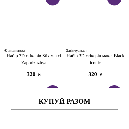
Є в наявності
Закінчується
Набір 3D стікерів Stix максі
Набір 3D стікерів максі Black
Zaporizhzhya
iconic
320
320
₴
₴
ТОП
ТОП
КУПУЙ РАЗОМ