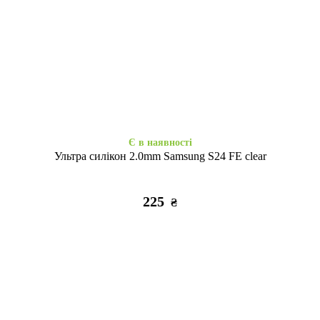
Є в наявності
Є в наявності
Набір 3D стікерів максі Soft
Набір 3D стікерів максі Relax
Chic
life
320
320
₴
₴
Є в наявності
Ультра силікон 2.0mm Samsung S24 FE clear
225
₴
Закінчується
Є в наявності
Набір 3D стікерів максі
3D стікер Stix Paw patrol
Tattooska Go girl
Chase