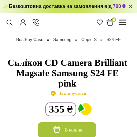
Безкоштовна доставка на замовлення від
700 ₴
0
Toggle
navigati
BestBuy Case
Samsung
Серія S
S24 FE
Силікон CD Camera Brilliant
Magsafe Samsung S24 FE
pink
Закінчується
355
₴
В кошик