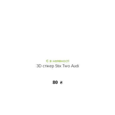
Закінчується
Є в наявності
WAVE Colorful Samsung S24
WAVE Colorful Samsung S24
FE lavender
FE midnight blue
295
295
₴
₴
Є в наявності
3D стікер Stix Two Audi
80
₴
Закінчується
Є в наявності
WAVE Colorful Samsung S24
Протиударний Honor