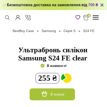
Безкоштовна доставка на замовлення від
700 ₴
0
Toggle
navigati
BestBuy Case
Samsung
Серія S
S24 FE
Ультрабронь силікон
Samsung S24 FE clear
В наявності
255
₴
В кошик