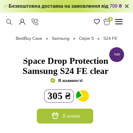
Безкоштовна доставка на замовлення від
700 ₴
0
Toggle
navigati
BestBuy Case
Samsung
Серія S
S24 FE
ТОП
Space Drop Protection
Samsung S24 FE clear
В наявності
305
₴
В кошик