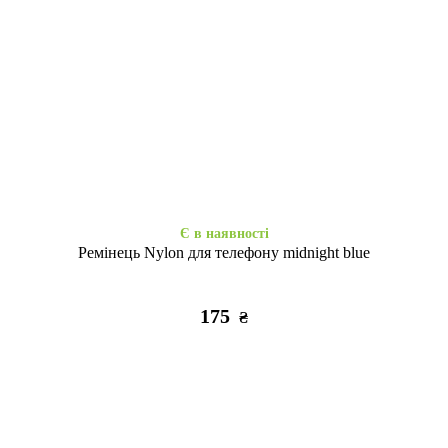
Є в наявності
Закінчується
WAVE Colorful Samsung S24
WAVE Colorful Samsung S24
FE midnight blue
FE red
295
295
₴
₴
Є в наявності
Ремінець Nylon для телефону midnight blue
175
₴
Є в наявності
Закінчується
Протиударний Honor
Clear Case MagSafe Samsung