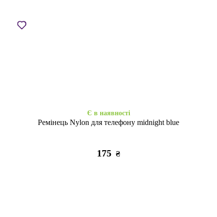
Закінчується
Закінчується
WAVE Colorful Samsung S24
WAVE Colorful Samsung S24
FE lavender
FE red
295
295
₴
₴
Є в наявності
Ремінець Nylon для телефону midnight blue
175
₴
Є в наявності
Закінчується
Протиударний Honor
Clear Case MagSafe Samsung