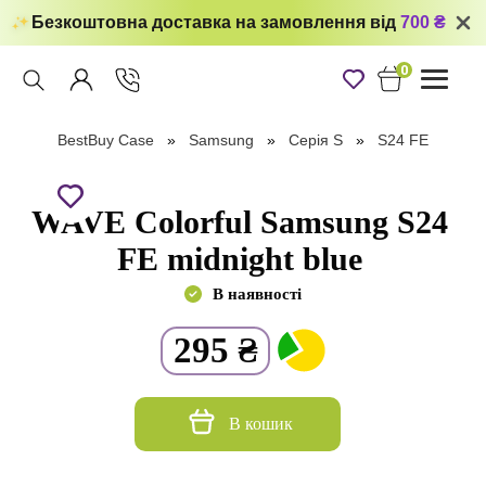
Безкоштовна доставка на замовлення від
700 ₴
0
Toggle
navigati
BestBuy Case
Samsung
Серія S
S24 FE
WAVE Colorful Samsung S24
FE midnight blue
В наявності
295
₴
В кошик