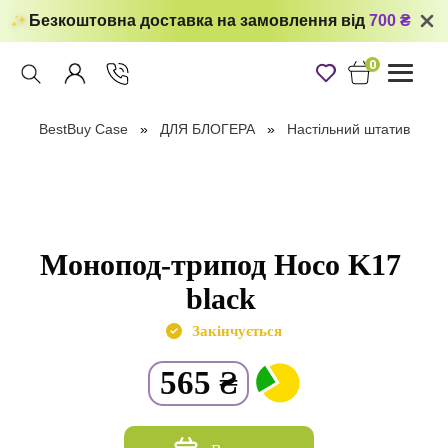
Безкоштовна доставка на замовлення від
700 ₴
0
Toggle
navigati
BestBuy Case
ДЛЯ БЛОГЕРА
Настільний штатив
Монопод-трипод Hoco K17
black
Закінчується
565
₴