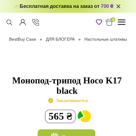
Бесплатная доставка на заказ от
700 ₴
0
Toggle
navigati
BestBuy Case
ДЛЯ БЛОГЕРА
Настольные штативы
Монопод-трипод Hoco K17
black
Заканчивается
565
₴