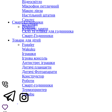
Відеосвітло
Мікрофон петличний
Макро лінза
Настільний штатив
Стилус
Смарт-Годинники
Штативи
Ремінці
Кільцеві лампи
Скло та плівка для годинника
Смарт-Годинники
Товари для дітей
Fuggler
Wakuku
Іграшки
Ігрова консоль
Антистрес іграшки
Дитячi планшети
Дитячі Фотоапарати
Конструктор
Роботи
Смарт-годинники
Термопринтер
Labubu