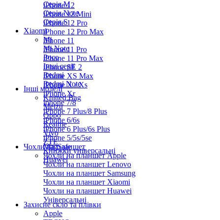
Серiя M
iPhone 12
Серія Note
iPhone 12 Mini
Серія S
iPhone 12 Pro
Xiaomi
iPhone 12 Pro Max
Mi
iPhone 11
Mi Note
iPhone 11 Pro
Poco
iPhone 11 Pro Max
Інші серії
iPhone SE 2
Redmi
iPhone XS Max
Redmi Note
iPhone X / Xs
Інші моделі
iPhone Xr
Knitted Bag
iphone 7/8
Meizu
iPhone 7 Plus/8 Plus
Oppo
iPhone 6/6s
Realme
iPhone 6 Plus/6s Plus
Vivo
iPhone 5/5s/5se
ZTE
Чохли на планшет
MagSafe
Книжки універсальні
Чохли на планшет Apple
Huawei
Чохли на планшет Lenovo
Чохли на планшет Samsung
Чохли на планшет Xiaomi
Чохли на планшет Huawei
Універсальні
Захисне скло та плівки
Apple