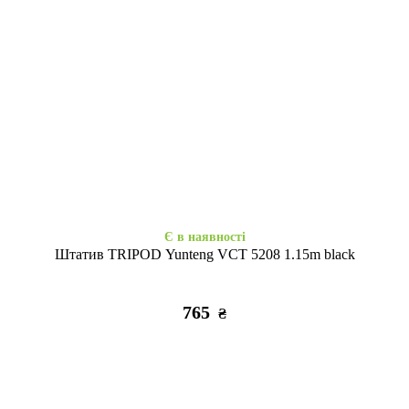
Є в наявності
Закінчується
Монопод-трипод Proove
Штатив тринога 19 см black
MegaStick1.53m black
1255
175
₴
₴
Є в наявності
Штатив TRIPOD Yunteng VCT 5208 1.15m black
765
₴
Закінчується
Є в наявності