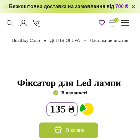
Безкоштовна доставка на замовлення від
700 ₴
0
Toggle
navigati
BestBuy Case
ДЛЯ БЛОГЕРА
Настільний штатив
Фіксатор для Led лампи
В наявності
135
₴
В кошик