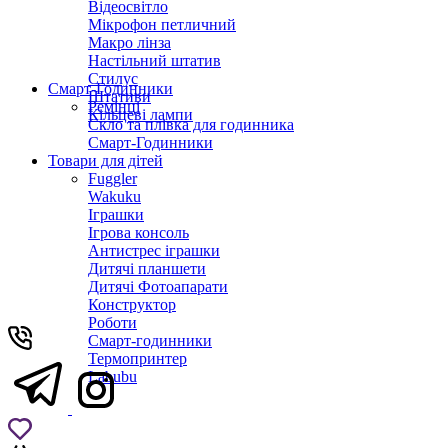
Відеосвітло
Мікрофон петличний
Макро лінза
Настільний штатив
Стилус
Смарт-Годинники
Штативи
Ремінці
Кільцеві лампи
Скло та плівка для годинника
Смарт-Годинники
Товари для дітей
Fuggler
Wakuku
Іграшки
Ігрова консоль
Антистрес іграшки
Дитячi планшети
Дитячі Фотоапарати
Конструктор
Роботи
Смарт-годинники
Термопринтер
Labubu