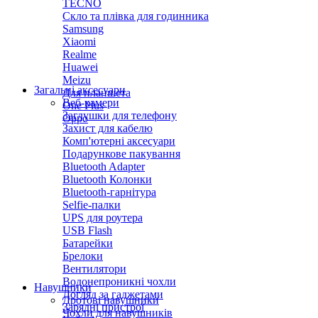
TECNO
Скло та плівка для годинника
Samsung
Xiaomi
Realme
Huawei
Meizu
Загальні аксесуари
Для планшета
Веб-камери
One Plus
Заглушки для телефону
Oppo
Захист для кабелю
Комп'ютерні аксесуари
Подарункове пакування
Bluetooth Adapter
Bluetooth Колонки
Bluetooth-гарнітура
Selfie-палки
UPS для роутера
USB Flash
Батарейки
Брелоки
Вентилятори
Водонепроникні чохли
Навушники
Догляд за гаджетами
Дротові навушники
Зарядні пристрої
Чохли для навушників