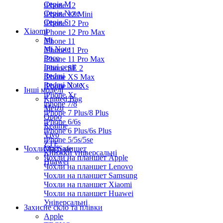
Серiя M
iPhone 12
Серія Note
iPhone 12 Mini
Серія S
iPhone 12 Pro
Xiaomi
iPhone 12 Pro Max
Mi
iPhone 11
Mi Note
iPhone 11 Pro
Poco
iPhone 11 Pro Max
Інші серії
iPhone SE 2
Redmi
iPhone XS Max
Redmi Note
iPhone X / Xs
Інші моделі
iPhone Xr
Knitted Bag
iphone 7/8
Meizu
iPhone 7 Plus/8 Plus
Oppo
iPhone 6/6s
Realme
iPhone 6 Plus/6s Plus
Vivo
iPhone 5/5s/5se
ZTE
Чохли на планшет
MagSafe
Книжки універсальні
Чохли на планшет Apple
Huawei
Чохли на планшет Lenovo
Чохли на планшет Samsung
Чохли на планшет Xiaomi
Чохли на планшет Huawei
Універсальні
Захисне скло та плівки
Apple