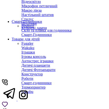
Відеосвітло
Мікрофон петличний
Макро лінза
Настільний штатив
Стилус
Смарт-Годинники
Штативи
Ремінці
Кільцеві лампи
Скло та плівка для годинника
Смарт-Годинники
Товари для дітей
Fuggler
Wakuku
Іграшки
Ігрова консоль
Антистрес іграшки
Дитячi планшети
Дитячі Фотоапарати
Конструктор
Роботи
Смарт-годинники
Термопринтер
Labubu