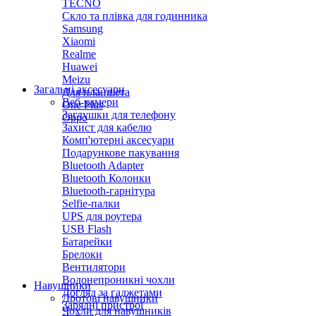
TECNO
Скло та плівка для годинника
Samsung
Xiaomi
Realme
Huawei
Meizu
Загальні аксесуари
Для планшета
Веб-камери
One Plus
Заглушки для телефону
Oppo
Захист для кабелю
Комп'ютерні аксесуари
Подарункове пакування
Bluetooth Adapter
Bluetooth Колонки
Bluetooth-гарнітура
Selfie-палки
UPS для роутера
USB Flash
Батарейки
Брелоки
Вентилятори
Водонепроникні чохли
Навушники
Догляд за гаджетами
Дротові навушники
Зарядні пристрої
Чохли для навушників