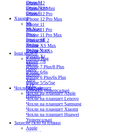
Серiя M
iPhone 12
Серія Note
iPhone 12 Mini
Серія S
iPhone 12 Pro
Xiaomi
iPhone 12 Pro Max
Mi
iPhone 11
Mi Note
iPhone 11 Pro
Poco
iPhone 11 Pro Max
Інші серії
iPhone SE 2
Redmi
iPhone XS Max
Redmi Note
iPhone X / Xs
Інші моделі
iPhone Xr
Knitted Bag
iphone 7/8
Meizu
iPhone 7 Plus/8 Plus
Oppo
iPhone 6/6s
Realme
iPhone 6 Plus/6s Plus
Vivo
iPhone 5/5s/5se
ZTE
Чохли на планшет
MagSafe
Книжки універсальні
Чохли на планшет Apple
Huawei
Чохли на планшет Lenovo
Чохли на планшет Samsung
Чохли на планшет Xiaomi
Чохли на планшет Huawei
Універсальні
Захисне скло та плівки
Apple