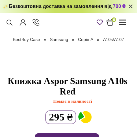
Безкоштовна доставка на замовлення від
700 ₴
0
Toggle
navigati
BestBuy Case
Samsung
Серія А
A10s/A107
Книжка Aspor Samsung A10s
Red
Немає в наявності
295
₴