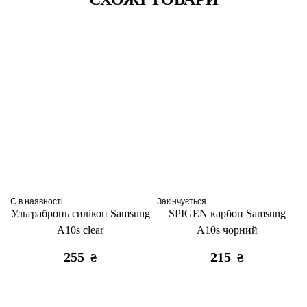
Є в наявності
Закінчується
Ультрабронь силікон Samsung
SPIGEN карбон Samsung
A10s clear
A10s чорний
255
215
₴
₴