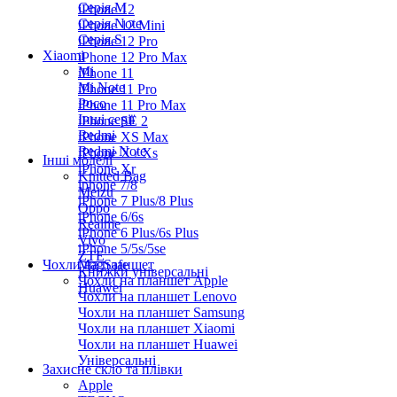
Серiя M
iPhone 12
Серія Note
iPhone 12 Mini
Серія S
iPhone 12 Pro
Xiaomi
iPhone 12 Pro Max
Mi
iPhone 11
Mi Note
iPhone 11 Pro
Poco
iPhone 11 Pro Max
Інші серії
iPhone SE 2
Redmi
iPhone XS Max
Redmi Note
iPhone X / Xs
Інші моделі
iPhone Xr
Knitted Bag
iphone 7/8
Meizu
iPhone 7 Plus/8 Plus
Oppo
iPhone 6/6s
Realme
iPhone 6 Plus/6s Plus
Vivo
iPhone 5/5s/5se
ZTE
Чохли на планшет
MagSafe
Книжки універсальні
Чохли на планшет Apple
Huawei
Чохли на планшет Lenovo
Чохли на планшет Samsung
Чохли на планшет Xiaomi
Чохли на планшет Huawei
Універсальні
Захисне скло та плівки
Apple