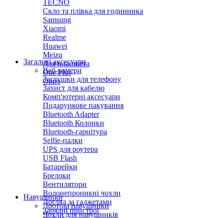
TECNO
Скло та плівка для годинника
Samsung
Xiaomi
Realme
Huawei
Meizu
Загальні аксесуари
Для планшета
Веб-камери
One Plus
Заглушки для телефону
Oppo
Захист для кабелю
Комп'ютерні аксесуари
Подарункове пакування
Bluetooth Adapter
Bluetooth Колонки
Bluetooth-гарнітура
Selfie-палки
UPS для роутера
USB Flash
Батарейки
Брелоки
Вентилятори
Водонепроникні чохли
Навушники
Догляд за гаджетами
Дротові навушники
Зарядні пристрої
Чохли для навушників