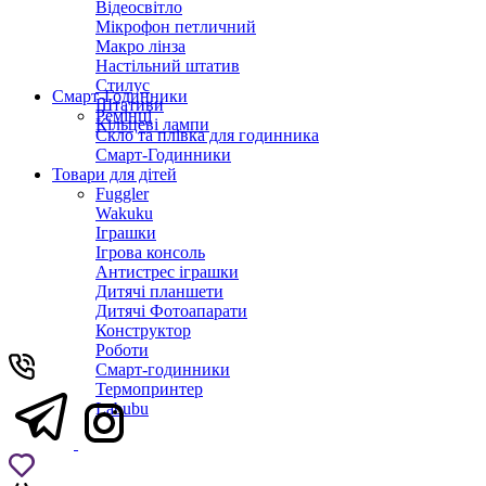
Відеосвітло
Мікрофон петличний
Макро лінза
Настільний штатив
Стилус
Смарт-Годинники
Штативи
Ремінці
Кільцеві лампи
Скло та плівка для годинника
Смарт-Годинники
Товари для дітей
Fuggler
Wakuku
Іграшки
Ігрова консоль
Антистрес іграшки
Дитячi планшети
Дитячі Фотоапарати
Конструктор
Роботи
Смарт-годинники
Термопринтер
Labubu