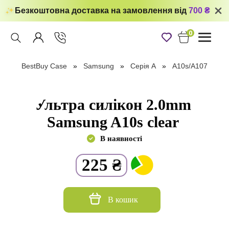
Безкоштовна доставка на замовлення від
700 ₴
0
Toggle
navigati
BestBuy Case
Samsung
Серія А
A10s/A107
Ультра силікон 2.0mm
Samsung A10s clear
В наявності
225
₴
В кошик