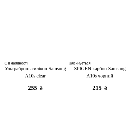
Є в наявності
Закінчується
Ультрабронь силікон Samsung
SPIGEN карбон Samsung
A10s clear
A10s чорний
255
215
₴
₴