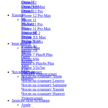
Серiя M
iPhone 12
Серія Note
iPhone 12 Mini
Серія S
iPhone 12 Pro
Xiaomi
iPhone 12 Pro Max
Mi
iPhone 11
Mi Note
iPhone 11 Pro
Poco
iPhone 11 Pro Max
Інші серії
iPhone SE 2
Redmi
iPhone XS Max
Redmi Note
iPhone X / Xs
Інші моделі
iPhone Xr
Knitted Bag
iphone 7/8
Meizu
iPhone 7 Plus/8 Plus
Oppo
iPhone 6/6s
Realme
iPhone 6 Plus/6s Plus
Vivo
iPhone 5/5s/5se
ZTE
Чохли на планшет
MagSafe
Книжки універсальні
Чохли на планшет Apple
Huawei
Чохли на планшет Lenovo
Чохли на планшет Samsung
Чохли на планшет Xiaomi
Чохли на планшет Huawei
Універсальні
Захисне скло та плівки
Apple