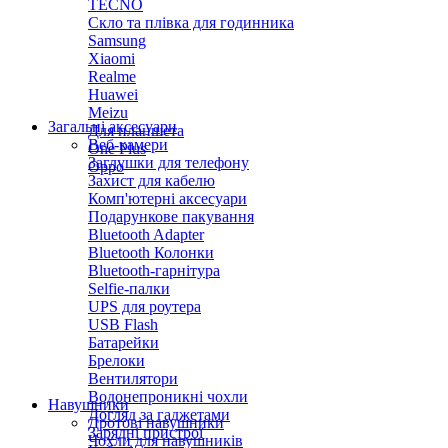
TECNO
Скло та плівка для годинника
Samsung
Xiaomi
Realme
Huawei
Meizu
Загальні аксесуари
Для планшета
Веб-камери
One Plus
Заглушки для телефону
Oppo
Захист для кабелю
Комп'ютерні аксесуари
Подарункове пакування
Bluetooth Adapter
Bluetooth Колонки
Bluetooth-гарнітура
Selfie-палки
UPS для роутера
USB Flash
Батарейки
Брелоки
Вентилятори
Водонепроникні чохли
Навушники
Догляд за гаджетами
Дротові навушники
Зарядні пристрої
Чохли для навушників