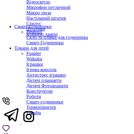
Відеосвітло
Мікрофон петличний
Макро лінза
Настільний штатив
Стилус
Смарт-Годинники
Штативи
Ремінці
Кільцеві лампи
Скло та плівка для годинника
Смарт-Годинники
Товари для дітей
Fuggler
Wakuku
Іграшки
Ігрова консоль
Антистрес іграшки
Дитячi планшети
Дитячі Фотоапарати
Конструктор
Роботи
Смарт-годинники
Термопринтер
Labubu