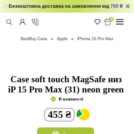
Безкоштовна доставка на замовлення від
700 ₴
0
Toggle
navigati
BestBuy Case
Apple
iPhone 15 Pro Max
Case soft touch MagSafe низ
iP 15 Pro Max (31) neon green
В наявності
455
₴