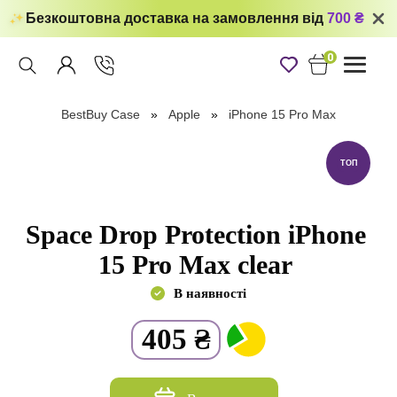
Безкоштовна доставка на замовлення від
700 ₴
0
Toggle
navigati
BestBuy Case
Apple
iPhone 15 Pro Max
ТОП
Space Drop Protection iPhone
15 Pro Max clear
В наявності
405
₴