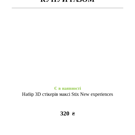
Є в наявності
Є в наявності
Shadow Matt Metal Buttons
Case soft touch низ iP 15 Pro
MagSafe iPhone 15 Pro Max
Max (04) yellow
black
495
425
₴
₴
Є в наявності
Набір 3D стікерів максі Stix New experiences
320
₴