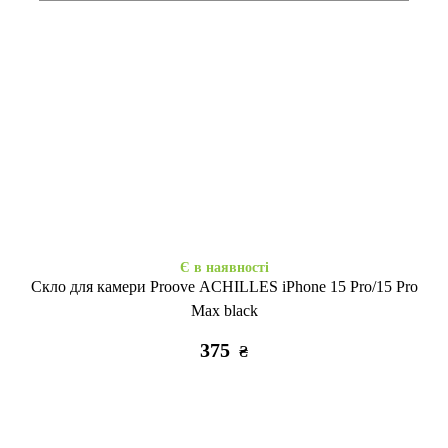
Є в наявності
Є в наявності
Space Drop Protection
Case soft touch низ iP 15 Pro
Motivation iPhone 15 Pro Max
Max (04) yellow
clear
355
425
₴
₴
Є в наявності
Скло для камери Proove ACHILLES iPhone 15 Pro/15 Pro
Max black
375
₴