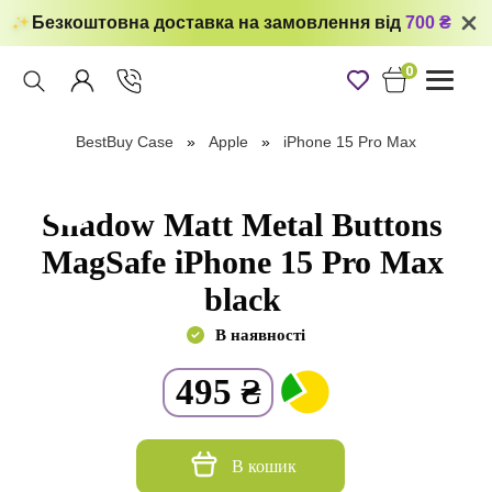
Безкоштовна доставка на замовлення від
700 ₴
0
Toggle
navigati
BestBuy Case
Apple
iPhone 15 Pro Max
Shadow Matt Metal Buttons
MagSafe iPhone 15 Pro Max
black
В наявності
495
₴
В кошик