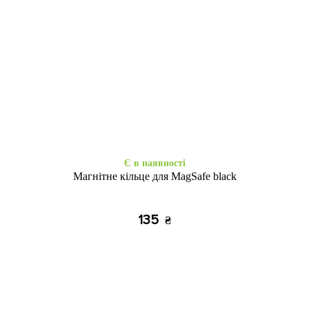
Є в наявності
Є в наявності
Space Drop Protection
Shadow Matt Metal Buttons
Motivation iPhone 15 Pro Max
MagSafe iPhone 15 Pro Max
clear
black
355
495
₴
₴
Є в наявності
Магнітне кільце для MagSafe black
135
₴
Закінчується
Закінчується
Case soft touch низ iP 15 Pro
Case soft touch низ iP 15 Pro