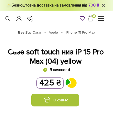
Безкоштовна доставка на замовлення від
700 ₴
0
Toggle
navigati
BestBuy Case
Apple
iPhone 15 Pro Max
Case soft touch низ iP 15 Pro
Max (04) yellow
В наявності
425
₴
В кошик