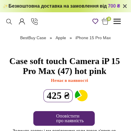
Безкоштовна доставка на замовлення від
700 ₴
0
Toggle
navigati
BestBuy Case
Apple
iPhone 15 Pro Max
Case soft touch Camera iP 15
Pro Max (47) hot pink
Немає в наявності
425
₴
Оповістити
про наявність
Залиште заявку і ми повідомимо коли товар з’явиться