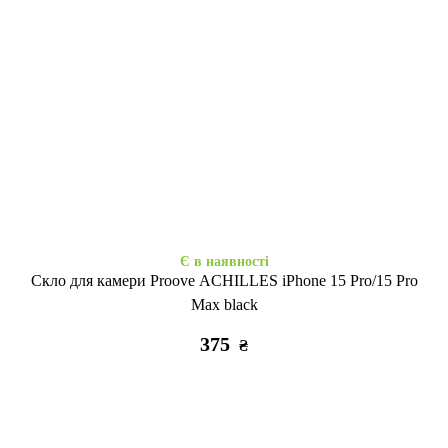
Є в наявності
Є в наявності
Space Drop Protection
Shadow Matt Metal Buttons
Motivation iPhone 15 Pro Max
MagSafe iPhone 15 Pro Max
clear
black
355
495
₴
₴
Є в наявності
Скло для камери Proove ACHILLES iPhone 15 Pro/15 Pro
Max black
375
₴
Є в наявності
Закінчується