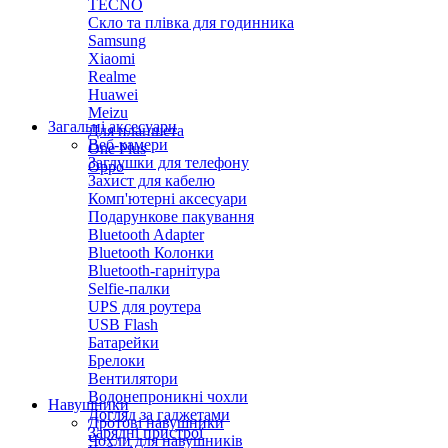
TECNO
Скло та плівка для годинника
Samsung
Xiaomi
Realme
Huawei
Meizu
Загальні аксесуари
Для планшета
Веб-камери
One Plus
Заглушки для телефону
Oppo
Захист для кабелю
Комп'ютерні аксесуари
Подарункове пакування
Bluetooth Adapter
Bluetooth Колонки
Bluetooth-гарнітура
Selfie-палки
UPS для роутера
USB Flash
Батарейки
Брелоки
Вентилятори
Водонепроникні чохли
Навушники
Догляд за гаджетами
Дротові навушники
Зарядні пристрої
Чохли для навушників