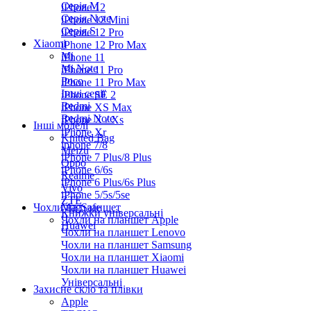
Серiя M
iPhone 12
Серія Note
iPhone 12 Mini
Серія S
iPhone 12 Pro
Xiaomi
iPhone 12 Pro Max
Mi
iPhone 11
Mi Note
iPhone 11 Pro
Poco
iPhone 11 Pro Max
Інші серії
iPhone SE 2
Redmi
iPhone XS Max
Redmi Note
iPhone X / Xs
Інші моделі
iPhone Xr
Knitted Bag
iphone 7/8
Meizu
iPhone 7 Plus/8 Plus
Oppo
iPhone 6/6s
Realme
iPhone 6 Plus/6s Plus
Vivo
iPhone 5/5s/5se
ZTE
Чохли на планшет
MagSafe
Книжки універсальні
Чохли на планшет Apple
Huawei
Чохли на планшет Lenovo
Чохли на планшет Samsung
Чохли на планшет Xiaomi
Чохли на планшет Huawei
Універсальні
Захисне скло та плівки
Apple