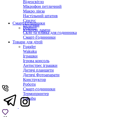
Відеосвітло
Мікрофон петличний
Макро лінза
Настільний штатив
Стилус
Смарт-Годинники
Штативи
Ремінці
Кільцеві лампи
Скло та плівка для годинника
Смарт-Годинники
Товари для дітей
Fuggler
Wakuku
Іграшки
Ігрова консоль
Антистрес іграшки
Дитячi планшети
Дитячі Фотоапарати
Конструктор
Роботи
Смарт-годинники
Термопринтер
Labubu