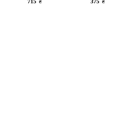
715
375
₴
₴
Є в наявності
Закінчується
Фіксатор для Led лампи
Led стійка RGB MJ26 26cm
без штатива black
135
345
₴
₴