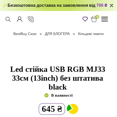
Безкоштовна доставка на замовлення від
700 ₴
0
Toggle
navigati
BestBuy Case
ДЛЯ БЛОГЕРА
Кільцеві лампи
Led стійка USB RGB MJ33
33см (13inch) без штатива
black
В наявності
645
₴